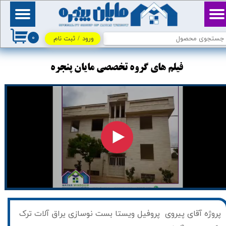
حساب کاربری من
بِسْمِ ٱللَّٰهِ ٱلرَّحْمَٰنِ
ٱلرَّحِيمِ / اللهم اكفني
۰
بحلالك عن حرامك، وأغنني
ورود
/
ثبت نام
تغییر گذر واژه
بفضلك عمَّن سواك
سفارشات
​​​​فیلم های گروه تخصصي مايان پنجره
خروج از حساب کاربری
​پروژه آقای پیروی پروفیل ویستا بست نوسازی یراق آلات ترک