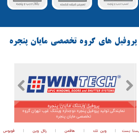
پروفيل هاي گروه تخصصي مايان پنجره
پروفیل رئال وین
نمایندگی تولید پروفیل درب و پنجره رئال وین غرب تهران گروه
نما
تخصصی مایان پنجره
ستا بست
|
وين تك
|
هافمن
|
رئال وين
|
فوبوس