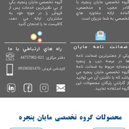
روه تخصصي مايان پنجره، با
گروه تخصصي مايان پنجره، يكي
ادر مجرب و متخصص،
از بي نظيرترين خدمات پس از
ماده ارائه مشاوره هاي
فروش را در حوزه خود به
خصصي به شما عزيزان است
مشتريان ارائه مي دهد،
كافيست ما را امتحان كنيد.
ضمانت نامه مايان
راه هاي ارتباطي با ما
كي از معتبرترين ضمانت نامه
دفتر مرکزی: 021-44757982
ا در عرصه درب و پنجره
وجداره مربوط به ضمانت نامه
09196501470
کارشناس فروش:
روه تخصصي مايان پنجره مي
اشد كه با داشتن آن مي توانيد
ز گارانتي رايگان محصولات اين
روه استفاده نماييد.
محصولات گروه تخصصي مايان پنجره