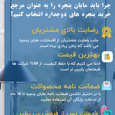
چرا بايد مايان پنجره را به عنوان مرجع
خريد پنجره هاي دوجداره انتخاب كنيم؟
رضايت بالاي مشتريان
جلب رضايت مشتريان از افتخارات مايان پنجره
مي باشد كه زمان زيادي برده است
بهترين قيمت
ادعا مي كنيم كه با حفظ كيفيت، از 80% شركت ها
قيمتمان پايين تر است
ضمانت نامه محصولات
با در اختيار داشتن ضمانت نامه مايان پنجره تا 36 ماه
از خدمات رايگان آن استفاده نماييد
خدمات پس از فروش بي نظير