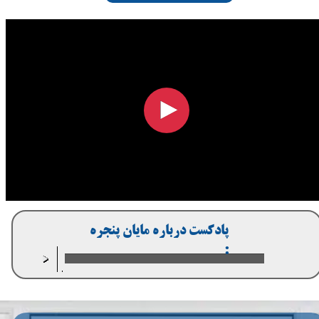
​پادكست درباره مايان پنجره
:
00:00
/
00:00