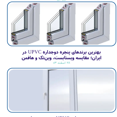
بهترین برندهای پنجره دوجداره UPVC در
ایران؛ مقایسه ویستابست، وین‌تک و هافمن
۲۸ اسفند ۰۳