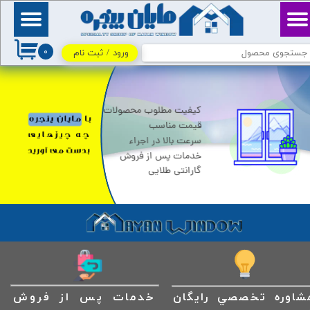
حساب کاربری من
بِسْمِ ٱللَّٰهِ ٱلرَّحْمَٰنِ
ٱلرَّحِيمِ / اللهم اكفني
۰
بحلالك عن حرامك، وأغنني
ورود
/
ثبت نام
تغییر گذر واژه
بفضلك عمَّن سواك
سفارشات
کیفیت مطلوب محصولات
خروج از حساب کاربری
قیمت مناسب
سرعت بالا در اجراء
خدمات پس از فروش
گارانتی طلایی
شاوره تخصصي رايگان
خدمات پس از فروش