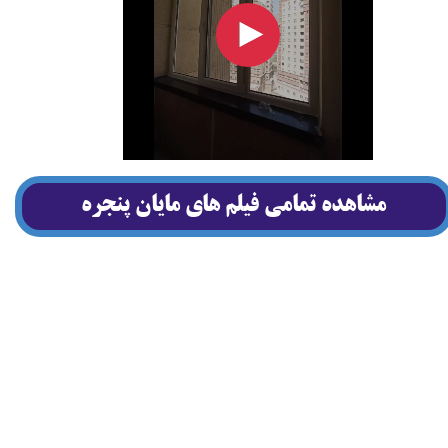
مشاهده تمامي فيلم هاي مايان پنجره