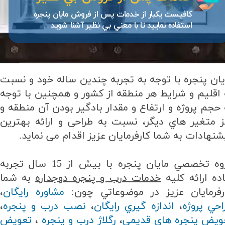
كافيست يكبار از خدمات پس از فروش مايان پنجره
استفاده نماييد تا با معني بي نظير آشنا شويد
يان پنجره با توجه به تجربه چندین ساله خود و نسبت
 اقلیم و شرایط هر منطقه از کشور و همچنين با توجه
 حجم پروژه و ارتفاع و مقدار بادگیر بودن آن منطقه و
ز متغير هاي ديگر، نسبت به طراحی و ارائه بهترین
شنهادات به شما کارفرمایان عزیز اقدام می نماید.
گروه تخصصي مايان پنجره با بيش از 15 سال تجربه
اده ارائه كليه
خدمات درب و پنجره دوجداره
به شما
رفرمايان عزيز در موضوعاتي چون:
مشاوره رايگان
،
احي پروژه
،
اندازه گيري رايگان
،
نصب درب و پنجره
،
ويض پنجره هاي قديمي
،
رگلاژ درب و پنجره
،
تعويض