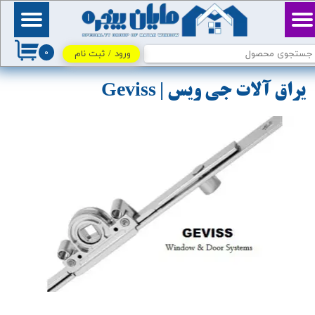
حساب کاربری من
بِسْمِ ٱللَّٰهِ ٱلرَّحْمَٰنِ
ٱلرَّحِيمِ / اللهم اكفني
۰
بحلالك عن حرامك، وأغنني
ورود
/
ثبت نام
تغییر گذر واژه
بفضلك عمَّن سواك
یراق آلات جی ویس
| Geviss
سفارشات
خروج از حساب کاربری