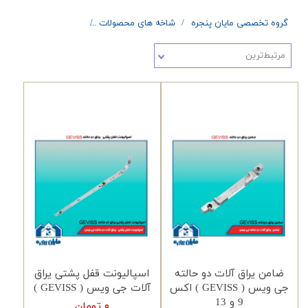
گروه تخصصی مایان پنجره
شاخه های محصولات
یراق آلات درب و پنجره 
مرتبط‌ترین
ضامن یراق آلات دو حالته
اسپالیونت قفل پشتی یراق
جی ویس ( GEVISS ) اکس
آلات جی ویس ( GEVISS )
9 و 13
۰ تومان