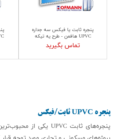
پنجره ثابت یا فیکس سه جداره
پن
UPVC هافمن - طرح یه تیکه
UPVC وین 
تماس بگیرید
پنجره
UPVC
ثابت/فیکس
پنجره‌های ثابت UPVC ی
پروژه‌های مسکونی و تجاری مورد توجه قرار گ