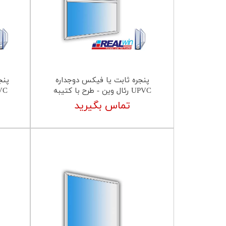
پنجره ثابت یا فیکس دوجداره
پنج
UPVC رئال وین - طرح با کتیبه
UPVC رئال و
تماس بگیرید