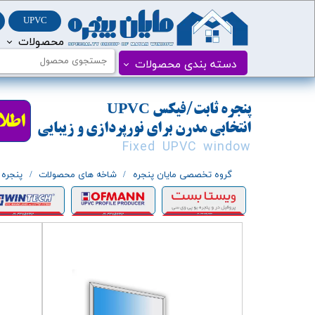
UPVC
محصولات
درب و پنجره PVC
پنجره دوجداره vc
دسته بندی محصولات
درب و پنجره UPVC
​پنجره ثابت/فیکس
UPVC
UPVC
انتخابی مدرن برای نورپردازی و زیبایی
Fixed UPVC window
گروه تخصصی مایان پنجره
شاخه های محصولات
پنجره دو