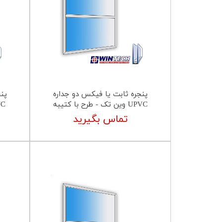
پنجره ثابت یا فیکس دو جداره
پن
UPVC وین تک - طرح با کتیبه
UPVC فو
تماس بگیرید