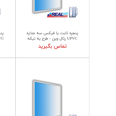
پنجره ثابت یا فیکس سه جداره
پن
UPVC رئال وین - طرح یه تیکه
UPVC رئال 
تماس بگیرید