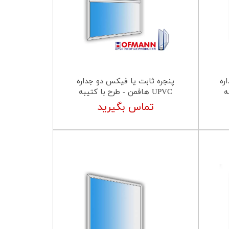
ره
پنجره ثابت یا فیکس دو جداره
UPVC هافمن - طرح با کتیبه
تماس بگیرید