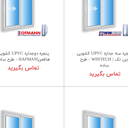
پنجره سه جداره UPVC کشویی
پنجره دوجداره UPVC ک
وین تک | WINTECH - طرح
هافمن|HAFMAN - طرح ساده
ساده
تماس بگیرید
تماس بگیرید