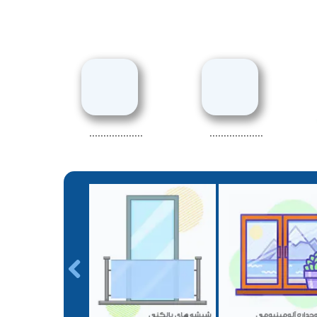
...................
...................