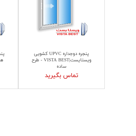
پنجره دوجداره UPVC کشویی
ویستایست|VISTA BEST - طرح
هافمن|
ساده
تماس بگیرید