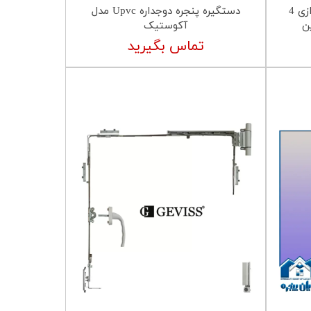
پروفیل فریم بازسازی یا بال پروازی 4
دستگیره پنجره دوجداره Upvc مدل
ین
آکوستیک
تماس بگیرید