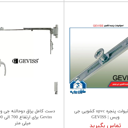
اسپانیولت پنجره upvc کشویی جی
دست کامل یراق دوحالته جی و
ویس | GEVISS
Geviss برا
میلی متر
تماس بگیرید