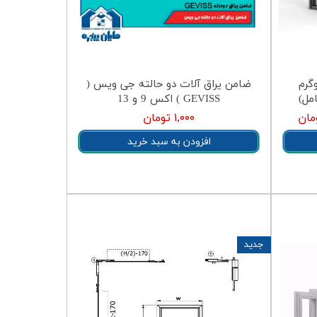
لاید 300 کیلوگرم
ضامن یراق آلات دو حالته جی ویس (
GEVISS ) اکس 9 و 13
۱,۰۰۰ تومان
افزودن به سبد خرید
جدید