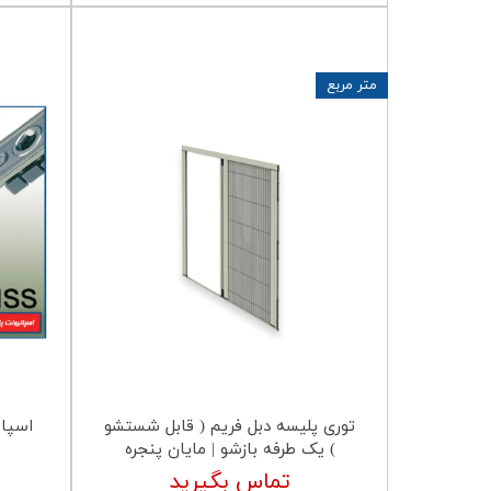
متر مربع
توری پلیسه دبل فریم ( قابل شستشو
) یک طرفه بازشو | مایان پنجره
تماس بگیرید