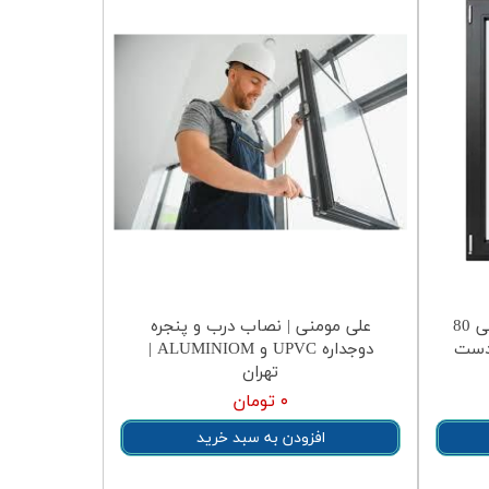
یراق تک حالته پنجره آلومینیومی 80
علی مومنی | نصاب درب و پنجره
وسی ترکیه | Bossy (دست
دوجداره UPVC و ALUMINIOM |
تهران
۰ تومان
افزودن به سبد خرید