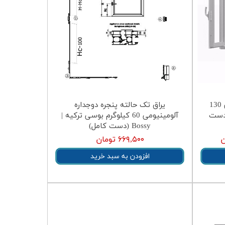
یراق دوحالته پنجره آلومینیومی 130
یراق تک حالته پنجره دوجداره
وسی ترکیه | Bossy (دست
آلومینیومی 60 کیلوگرم بوسی ترکیه |
Bossy (دست کامل)
۶۶۹,۵۰۰ تومان
افزودن به سبد خرید