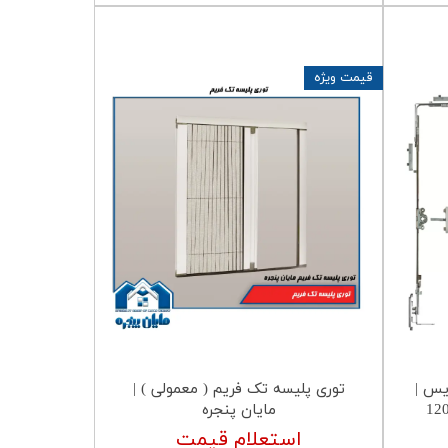
قیمت ویژه
یس |
توری پلیسه تک فریم ( معمولی ) |
ی ارتفاع 700 الی 1200
مایان پنجره
استعلام قیمت