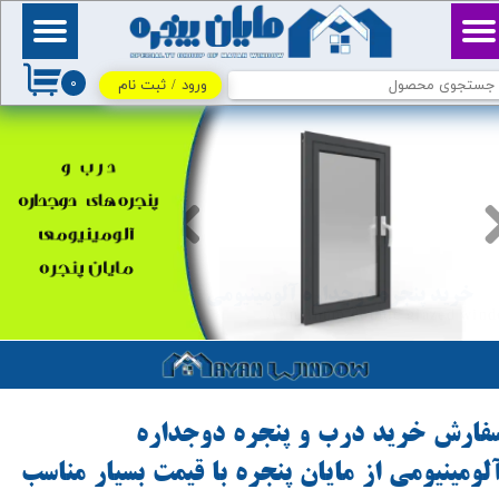
حساب کاربری من
بِسْمِ ٱللَّٰهِ ٱلرَّحْمَٰنِ
ٱلرَّحِيمِ / اللهم اكفني
۰
بحلالك عن حرامك، وأغنني
ورود
/
ثبت نام
تغییر گذر واژه
بفضلك عمَّن سواك
سفارشات
خروج از حساب کاربری
خرید پنجره دوجداره آلومينيومی
Aluminum double glazed win
سفارش خرید درب و پنجره دوجداره
لومینیومی از مایان پنجره با قیمت بسیار مناسب