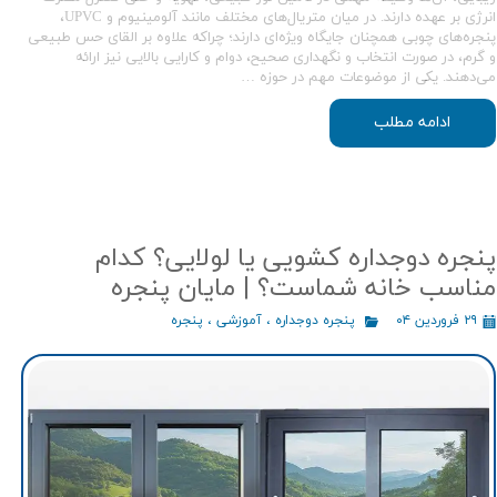
انرژی بر عهده دارند. در میان متریال‌های مختلف مانند آلومینیوم و UPVC،
پنجره‌های چوبی همچنان جایگاه ویژه‌ای دارند؛ چراکه علاوه بر القای حس طبیعی
و گرم، در صورت انتخاب و نگهداری صحیح، دوام و کارایی بالایی نیز ارائه
می‌دهند. یکی از موضوعات مهم در حوزه …
ادامه مطلب
پنجره دوجداره کشویی یا لولایی؟ کدام
مناسب خانه شماست؟ | مایان پنجره
۲۹ فروردین ۰۴
پنجره دوجداره
،
آموزشی
،
پنجره