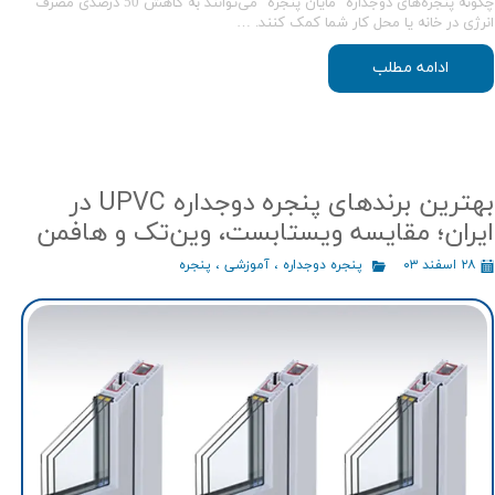
چگونه پنجره‌های دوجداره "مایان پنجره" می‌توانند به کاهش 50 درصدی مصرف
انرژی در خانه یا محل کار شما کمک کنند. …
ادامه مطلب
بهترین برندهای پنجره دوجداره UPVC در
ایران؛ مقایسه ویستابست، وین‌تک و هافمن
۲۸ اسفند ۰۳
پنجره دوجداره
،
آموزشی
،
پنجره