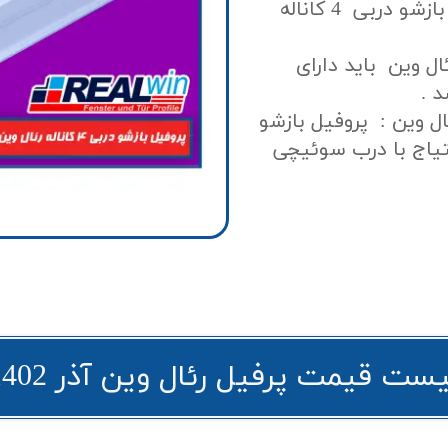
ضخامت نشیمنگاه شیشه دوجداره پروفیل بازشو دربی 4 کاناله
 پروفیل فریم 4 کاناله رئال وین باید دارای
ال وین : پروفیل بازشو
حتیاج با درب سوئیچی
یست قیمت پرفیل رئال وین آذر 1402