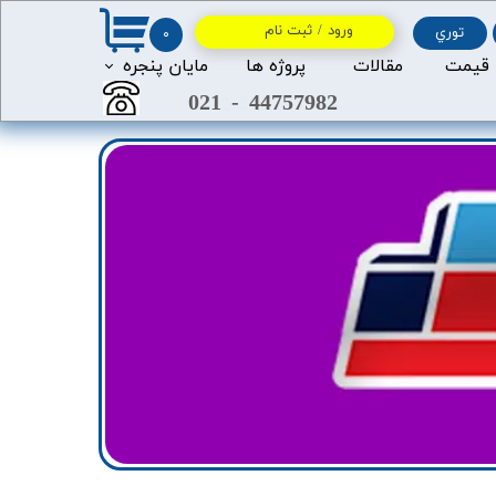
ورود
/
ثبت نام
توري
۰
حساب کاربری من
 قیمت
مقالات
پروژه ها
مايان پنجره
021
-
44757982
2
2
تغییر گذر واژه
سفارشات
خروج از حساب کاربری