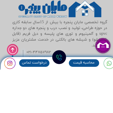
​گروه تخصصی مایان پنجره با بیش از 15سال سابقه کاری
در حوزه طراحی، تولید و نصب درب و پنجره های دو جداره
upvc و آلمینیوم و توری های پلیسه و دبل فریم (قابل
شستشو) و شیشه های بالکنی در خدمت مشتریان عزیز
می باشد.
021-44757982
09196501470
محاسبه قيمت
درخواست تماس
09129247232
mayan.window@gmail.com
تمامی حقوق مادی و معنوی این وبسایت متعلق به مايان پنجره می‌باشد. (ورژن 2.12.1)