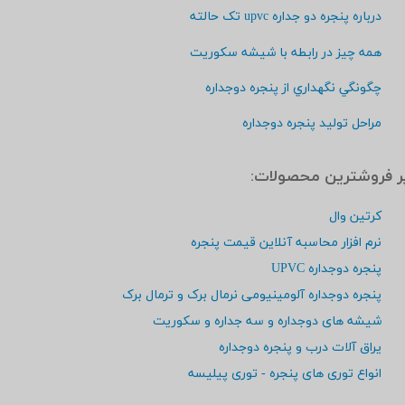
درباره پنجره دو جداره upvc تک حالته
همه چيز در رابطه با شيشه سكوريت
چگونگي نگهداري از پنجره دوجداره
مراحل توليد پنجره دوجداره
پر فروشترين محصولات:
کرتین وال
نرم افزار محاسبه آنلاین قیمت پنجره
پنجره دوجداره UPVC
پنجره دوجداره آلومینیومی نرمال برک و ترمال برک
شیشه های دوجداره و سه جداره و سکوریت
یراق آلات درب و پنجره دوجداره
انواع توری های پنجره - توری پیلیسه