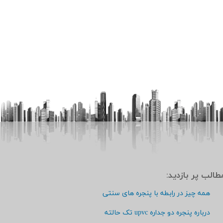
مطالب پر بازديد:
همه چیز در رابطه با پنجره های سنتی
درباره پنجره دو جداره upvc تک حالته