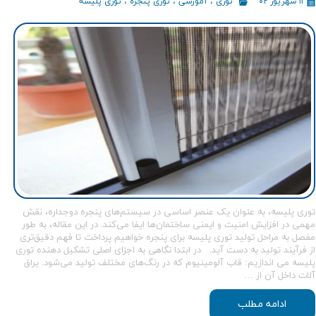
۱۱ شهریور ۰۲
توری
،
آموزشی
،
توری پنجره
،
توری پلیسه
توری پلیسه، به عنوان یک عنصر اساسی در سیستم‌های پنجره دوجداره، نقش
مهمی در افزایش امنیت و ایمنی ساختمان‌ها ایفا می‌کند. در این مقاله، به طور
مفصل به مراحل تولید توری پلیسه برای پنجره خواهیم پرداخت تا فهم دقیق‌تری
از فرآیند تولید به دست آید. در ابتدا نگاهی به اجزای اصلی تشکیل دهنده توری
پلیسه می اندازیم: قاب آلومینیوم که در رنگ‌های مختلف تولید می‌شود. یراق
آلات داخل آن از …
ادامه مطلب