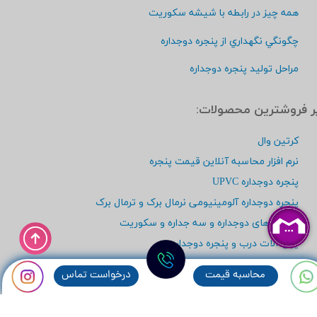
همه چيز در رابطه با شيشه سكوريت
چگونگي نگهداري از پنجره دوجداره
مراحل توليد پنجره دوجداره
پر فروشترين محصولات:
کرتین وال
نرم افزار محاسبه آنلاین قیمت پنجره
پنجره دوجداره UPVC
پنجره دوجداره آلومینیومی نرمال برک و ترمال برک
شیشه های دوجداره و سه جداره و سکوریت
یراق آلات درب و پنجره دوجداره
انواع توری های پنجره - توری پیلیسه
محاسبه قيمت
درخواست تماس