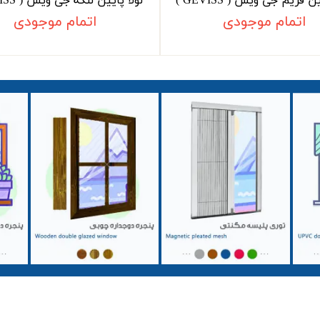
ن فریم جی ویس ( GEVISS )
لولا پایین لنگه جی ویس ( GEVISS )
اتمام موجودی
اتمام موجودی