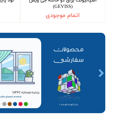
اسپالیونت یراق دو حالته جی ویس
لولا پایی
(GEVISS)
اتمام موجودی