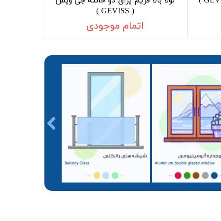
لولا بالا فریم یراق دو حالته جی ویس
( GEVISS )
اتمام موجودی