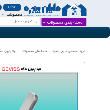
UPVC
محصولات
درب و پنجره PVC
پنجره دوجداره vc
دسته بندی محصولات
درب و پنجره UPVC
گروه تخصصی مایان پنجره
شاخه های محصولات
لولا پایین لنگه 