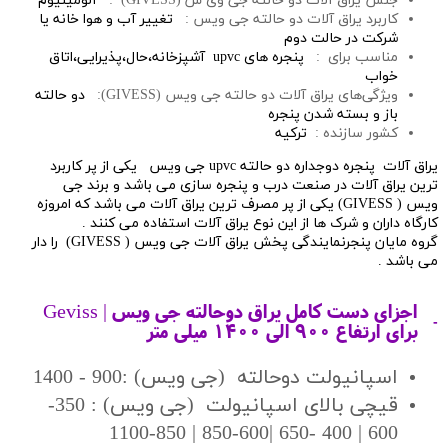
جنس یراق آلات دو حالته جی وی س (GIVESS) :
آلومینیوم
کاربرد یراق آلات دو حالته جی ویس :
تغییر آب و هوا خانه یا
شرکت در حالت دوم
مناسب برای :
پنجره های upvc آشپزخانه،حال،پذیرایی،اتاق
خواب
ویژگی‌های یراق آلات دو حالته جی ویس (GIVESS):
دو حالته
باز و بسته شدن پنجره
کشور سازنده :
ترکیه
یراق آلات پنجره دوجداره دو حالته upvc جی ویس یکی از پر کاربرد
ترین یراق آلات در صنعت درب و پنجره سازی می باشد و برند جی
ویس ( GIVESS) یکی از پر مصرف ترین یراق آلات می باشد که امروزه
کارگاه داران و شرک ها از این نوع یراق آلات استفاده می کنند .
گروه مایان پنجرنمایندگی پخش یراق آلات جی ویس ( GIVESS) را دار
می باشد .
اجزای دست کامل یراق دوحالته جی ویس | Geviss
برای ارتفاع 900 الی 1400 میلی متر
اسپانیولت دوحالته (جی ویس) :900 - 1400
قیچی بالای اسپانیولت (جی ویس) : 350-
600 | 400 -650 |600-850 | 850-1100