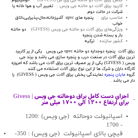
جنس یراق آلات دو حالته جی وی س (GIVESS) :
آلومینیوم
کاربرد یراق آلات دو حالته جی ویس :
تغییر آب و هوا خانه یا
شرکت در حالت دوم
مناسب برای :
پنجره های upvc آشپزخانه،حال،پذیرایی،اتاق
خواب
ویژگی‌های یراق آلات دو حالته جی ویس (GIVESS):
دو حالته
باز و بسته شدن پنجره
کشور سازنده :
ترکیه
ی
راق آلات پنجره دوجداره دو حالته upvc جی ویس یکی از پر کاربرد
ترین یراق آلات در صنعت درب و پنجره سازی می باشد و برند جی
ویس ( GIVESS) یکی از پر مصرف ترین یراق آلات می باشد که امروزه
کارگاه داران و شرک ها از این نوع یراق آلات استفاده می کنند .
گروه
مایان پنجره
نمایندگی پخش یراق آلات جی ویس ( GIVESS) را
دار می باشد .
اجزای دست کامل یراق دوحالته جی ویس | Givess
برای ارتفاع 1200 الی 1700 میلی متر
اسپانیولت دوحالته (جی ویس) :1200
- 1700
قیچی بالای اسپانیولت (جی ویس) : 350-