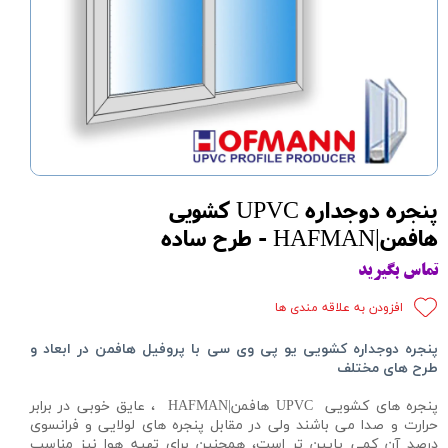
پنجره دوجداره UPVC کشویی
هافمن|HAFMAN - طرح ساده
تماس بگیرید
افزودن به علاقه مندی ها
پنجره دوجداره
کشویی یو پی وی سی با پروفیل
هافمن
در ابعاد و
طرح های مختلف
پنجره های کشویی UPVC هافمن|HAFMAN ، عایق خوبی در برابر
حرارت و صدا می باشند ولی در مقابل پنجره های لولایی و فرانسوی
درصد آن کمی پایین تر است، همچنین برای تهیه هوا نیز مناسب