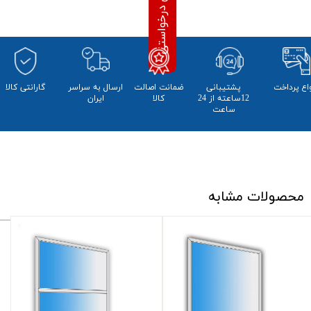
واع پرداخت
پشتیبانی
ضمانت اصالت
​ارسال به سراسر
​​گارانتی کالا
12ساعته از 24
کالا
ایران
ساعت
محصولات مشابه