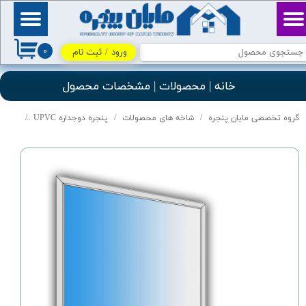
حساب کاربری من
بِسْمِ ٱللَّٰهِ ٱلرَّحْمَٰنِ
ٱلرَّحِيمِ / اللهم اكفني
۰
بحلالك عن حرامك، وأغنني
ورود
/
ثبت نام
تغییر گذر واژه
بفضلك عمَّن سواك
خانه | محصولات | مشخصات محصول
سفارشات
گروه تخصصی مایان پنجره
شاخه های محصولات
پنجره دوجداره UPVC
درب و پنجر
خروج از حساب کاربری