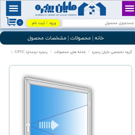
حساب کاربری من
بِسْمِ ٱللَّٰهِ ٱلرَّحْمَٰنِ
ٱلرَّحِيمِ / اللهم اكفني
۰
بحلالك عن حرامك، وأغنني
ورود
/
ثبت نام
تغییر گذر واژه
بفضلك عمَّن سواك
خانه | محصولات | مشخصات محصول
سفارشات
گروه تخصصی مایان پنجره
شاخه های محصولات
پنجره دوجداره UPVC
درب و پنجر
خروج از حساب کاربری