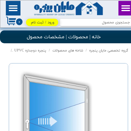
حساب کاربری من
بِسْمِ ٱللَّٰهِ ٱلرَّحْمَٰنِ
ٱلرَّحِيمِ / اللهم اكفني
۰
بحلالك عن حرامك، وأغنني
ورود
/
ثبت نام
تغییر گذر واژه
بفضلك عمَّن سواك
خانه | محصولات | مشخصات محصول
سفارشات
گروه تخصصی مایان پنجره
شاخه های محصولات
پنجره دوجداره UPVC
درب و پنجر
خروج از حساب کاربری