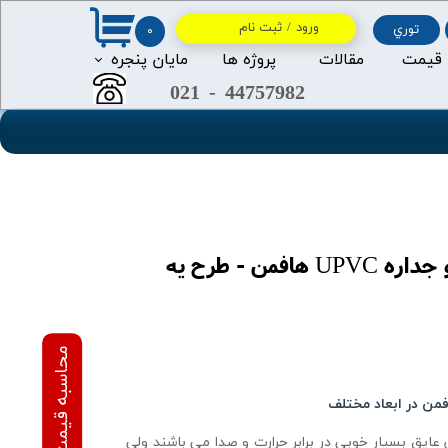
ورود
/
ثبت نام
توري
۰
حساب کاربری من
 قیمت
مقالات
پروژه ها
مايان پنجره
021
-
44757982
2
2
تغییر گذر واژه
سفارشات
خروج از حساب کاربری
پنجره ثابت یا فیکس دو جداره UPVC هافمن - طرح یه
من در ابعاد مختلف
ز پنجره های UPVC هافمن عایق بسیار خوبی در برابر حرارت و صدا می باشند ولی