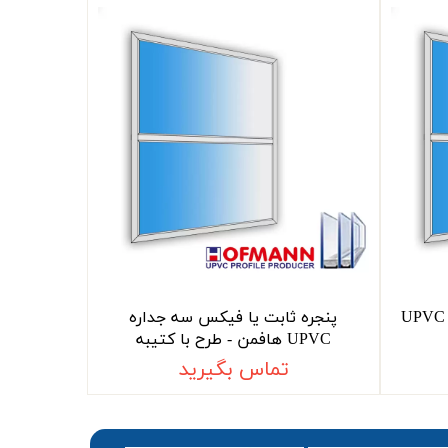
پنجره ثابت یا فیکس دو جداره UPVC
پنجره ثابت یا فیکس سه جداره
UPVC هافمن - طرح با کتیبه
تماس بگیرید