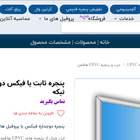
بِسْمِ ٱللَّٰهِ ٱلرَّحْمَٰنِ ٱلرَّحِيمِ / اللهم اكفني بحلالك عن حرامك، وأغنني بفضلك عمَّن سواك
آلومينيومي
تعويض پنجره قديمي
کرتین وال
يراق آلات
بِسْمِ ٱللَّٰهِ ٱلرَّحْمَٰنِ ٱلرَّحِيمِ/ اللَّهُمَّ اكْفِنِي بِحَلاَلِكَ عَنْ حَرَامِكَ، وَأغْنِنِي بِفَضْلِكَ عَمَّنْ سِواكَ
جدید
خدمات
فروشگاه
پروفیل های ما
محاسبه آنلاین
U
up
خانه | محصولات | مشخصات محصول
UP
درب و پنجره UPVC هافمن
تیکه
تماس بگیرید
افزودن به علاقه مندی ها
پنجره دوجداره
فیکس با پر
وفیل هاف
این مدل ا