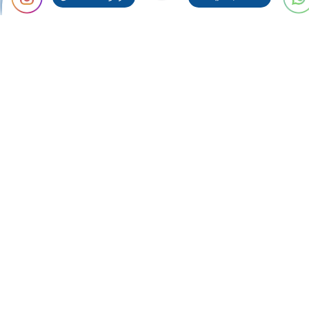
مطالب پر بازديد:
همه چیز در رابطه با پنجره های سنتی
درباره پنجره دو جداره upvc تک حالته