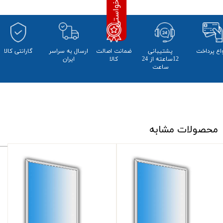
واع پرداخت
پشتیبانی
ضمانت اصالت
​ارسال به سراسر
​​گارانتی کالا
12ساعته از 24
کالا
ایران
ساعت
محصولات مشابه