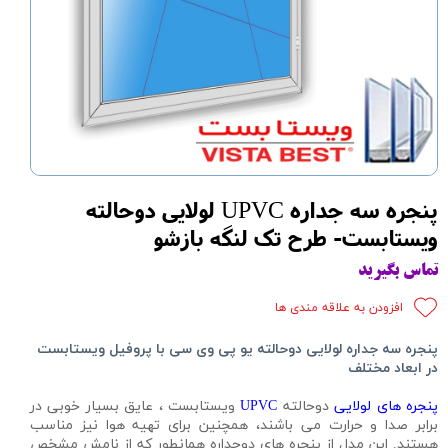
پنجره سه جداره UPVC لولایی دوحالته
ویستابست- طرح تک لنگه بازشو
تماس بگیرید
افزودن به علاقه مندی ها
پنجره سه جداره لولایی دوحالته یو پی وی سی با پروفیل ویستابست
در ابعاد مختلف
پنجره های لولایی
دوحالته
UPVC
ویستابست ، عایق بسیار خوبی در
برابر صدا و حرارت می باشند، همچنین برای تهیه هوا نیز مناسب
هستند. این مدل از پنجره های دوجداره همانطور که از نامش مشخص