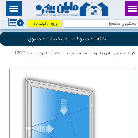
حساب کاربری من
بِسْمِ ٱللَّٰهِ ٱلرَّحْمَٰنِ
ٱلرَّحِيمِ / اللهم اكفني
۰
بحلالك عن حرامك، وأغنني
ورود
/
ثبت نام
تغییر گذر واژه
بفضلك عمَّن سواك
خانه | محصولات | مشخصات محصول
سفارشات
گروه تخصصی مایان پنجره
شاخه های محصولات
پنجره دوجداره UPVC
درب و پنجره
خروج از حساب کاربری