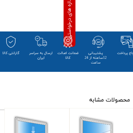
واع پرداخت
پشتیبانی
ضمانت اصالت
​ارسال به سراسر
​​گارانتی کالا
12ساعته از 24
کالا
ایران
ساعت
محصولات مشابه