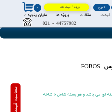
ورود
/
ثبت نام
توري
۰
حساب کاربری من
 قیمت
مقالات
پروژه ها
مايان پنجره
021
-
44757982
2
2
تغییر گذر واژه
سفارشات
خروج از حساب کاربری
FOBOS
عرضه این محصول به صورت بسته ای می باشد و هر بسته شامل 6 شاخه