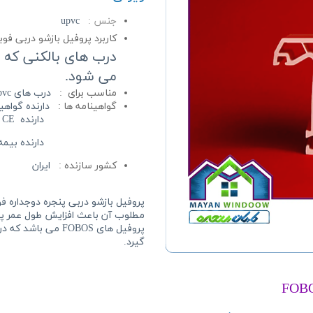
جنس :
upvc
کاربرد پروفیل بازشو دربی ف
درب های بالکنی که 
می شود.
مناسب برای :
درب های
upvc لولایی و
گواهینامه ها :
دارنده گواهینامه IMC از
دارنده CE صادرات اروپا از کانادا
دارنده بیمه نامه تضمی
کشور سازنده :
ایران
پروفیل بازشو دربی
پنجره دوجداره
فو
مطلوب آن باعث افزایش طول عمر پنج
گیرد.