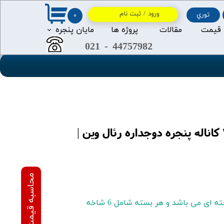
ورود
/
ثبت نام
توري
۰
حساب کاربری من
 قیمت
مقالات
پروژه ها
مايان پنجره
021
-
44757982
2
2
تغییر گذر واژه
سفارشات
خروج از حساب کاربری
پروفیل بازشو یا سش 4 کاناله پنجره دوجداره رئال وین |
عرضه این محصول به صورت بسته ای می باشد و هر بسته شامل 6 شاخه