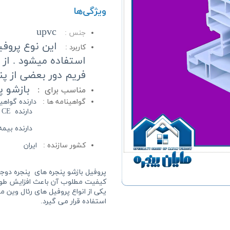
ویژگی‌ها
upvc
جنس :
این نوع پروفی
کاربرد :
استفاده میشود . از 
فریم دور بعضی از پن
بازشو پ
مناسب برای :
گواهینامه ها :
دارنده گواهینامه IMC از
دارنده CE صادرات اروپا از کانادا
دارنده بیمه نامه تضمی
کشور سازنده :
ایران
پروفیل بازشو پنجره های
پنجره دوجد
کیفیت مطلوب آن باعث افزایش طول 
استفاده قرار می گیرد.