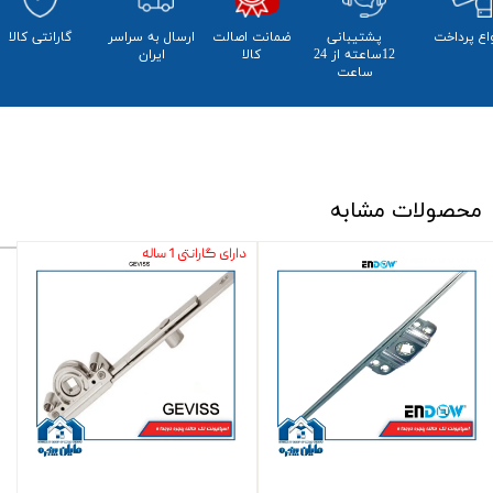
واع پرداخت
پشتیبانی
ضمانت اصالت
​ارسال به سراسر
​​گارانتی کالا
12ساعته از 24
کالا
ایران
ساعت
محصولات مشابه
دارای گارانتی 1 ساله
★
★
★
★
★