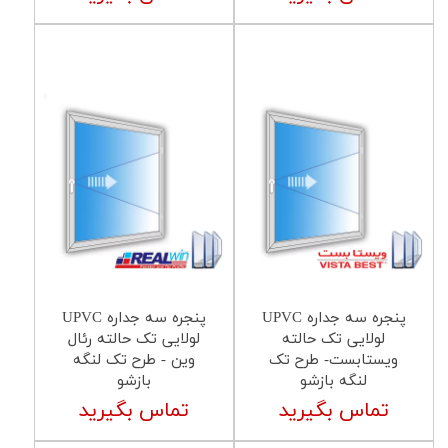
پنجره سه جداره UPVC
پنجره سه جداره UPVC
لولایی تک حالته
لولایی تک حالته رئال
ویستابست- طرح تک
وین - طرح تک لنگه
لنگه بازشو
بازشو
تماس بگیرید
تماس بگیرید