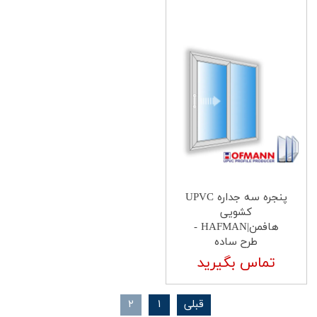
پنجره سه جداره UPVC
کشویی
هافمن|HAFMAN -
طرح ساده
تماس بگیرید
قبلی
۱
۲