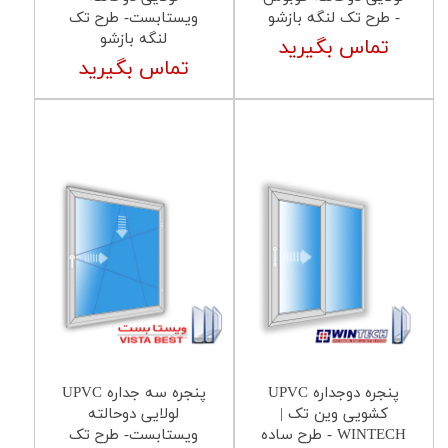
- طرح تک لنگه بازشو
ویستابست- طرح تک
لنگه بازشو
تماس بگیرید
تماس بگیرید
پنجره دوجداره UPVC
پنجره سه جداره UPVC
کشویی وین تک |
لولایی دوحالته
WINTECH - طرح ساده
ویستابست- طرح تک