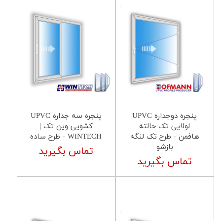
پنجره دوجداره UPVC
پنجره سه جداره UPVC
لولایی تک حالته
کشویی وین تک |
هافمن - طرح تک لنگه
WINTECH - طرح ساده
بازشو
تماس بگیرید
تماس بگیرید