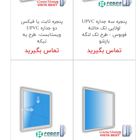
پنجره سه جداره UPVC
پنجره ثابت یا فیکس
لولایی تک حالته
دو جداره UPVC
فوبوس - طرح تک لنگه
ویستابست- طرح یه
بازشو
تیکه
تماس بگیرید
تماس بگیرید