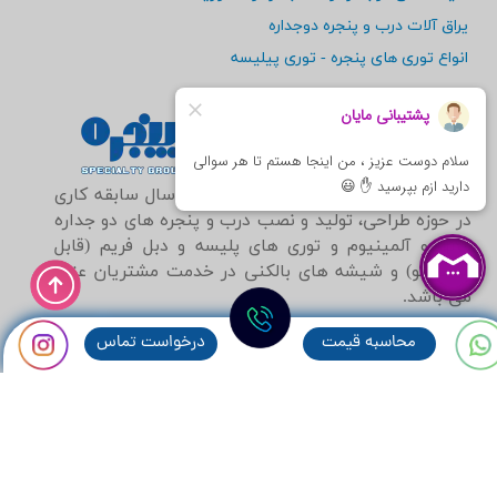
یراق آلات درب و پنجره دوجداره
انواع توری های پنجره - توری پیلیسه
​گروه تخصصی مایان پنجره با بیش از 15سال سابقه کاری
در حوزه طراحی، تولید و نصب درب و پنجره های دو جداره
upvc و آلمینیوم و توری های پلیسه و دبل فریم (قابل
شستشو) و شیشه های بالکنی در خدمت مشتریان عزیز
می باشد.
021-44757982
محاسبه قيمت
درخواست تماس
09196501470
09129247232
mayan.window@gmail.com