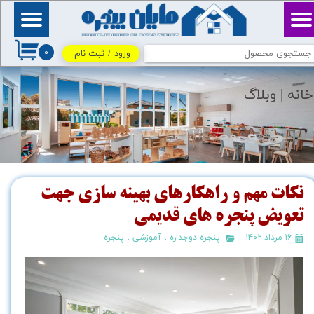
حساب کاربری من
بِسْمِ ٱللَّٰهِ ٱلرَّحْمَٰنِ
ٱلرَّحِيمِ / اللهم اكفني
۰
بحلالك عن حرامك، وأغنني
ورود
/
ثبت نام
تغییر گذر واژه
بفضلك عمَّن سواك
سفارشات
خانه |
وبلاگ
خروج از حساب کاربری
نکات مهم و راهکارهای بهینه سازی جهت
تعویض پنجره های قدیمی
۱۶ مرداد ۱۴۰۲
پنجره دوجداره
،
آموزشی
،
پنجره