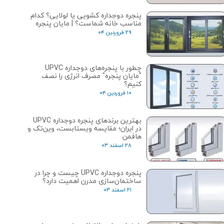
پنجره دوجداره کشویی یا لولایی؟ کدام
مناسب خانه شماست؟ | مایان پنجره
۲۹ فروردین ۰۴
چطور با پنجره‌های دوجداره UPVC
"مایان پنجره" مصرف انرژی را نصف
کنیم؟
۱۰ فروردین ۰۴
بهترین برندهای پنجره دوجداره UPVC
در ایران؛ مقایسه ویستابست، وین‌تک و
هافمن
۲۸ اسفند ۰۳
پنجره دوجداره UPVC چیست و چرا در
ساختمان‌سازی مدرن اهمیت دارد؟
۲۱ اسفند ۰۳