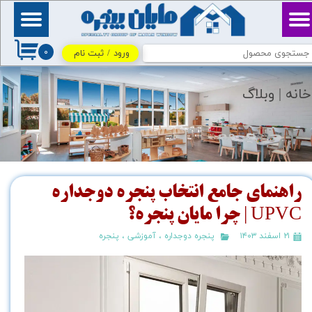
حساب کاربری من
بِسْمِ ٱللَّٰهِ ٱلرَّحْمَٰنِ
ٱلرَّحِيمِ / اللهم اكفني
۰
بحلالك عن حرامك، وأغنني
ورود
/
ثبت نام
تغییر گذر واژه
بفضلك عمَّن سواك
سفارشات
خانه |
وبلاگ
خروج از حساب کاربری
راهنمای جامع انتخاب پنجره دوجداره
UPVC | چرا مایان پنجره؟
۲۱ اسفند ۱۴۰۳
پنجره دوجداره
،
آموزشی
،
پنجره