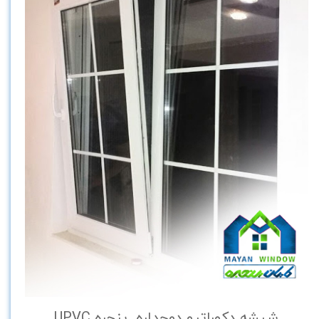
شیشه دکوراتیو دوجداره پنجره UPVC