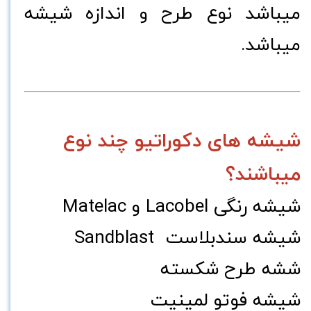
میباشد نوع طرح و اندازه شیشه
میباشد.
شیشه های دکوراتیو چند نوع
میباشند؟
شیشه رنگی Lacobel و Matelac
شیشه سندبلاست Sandblast
ششه طرح شکسته
شیشه فوتو لمینیت