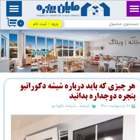
حساب کاربری من
بِسْمِ ٱللَّٰهِ ٱلرَّحْمَٰنِ
ٱلرَّحِيمِ / اللهم اكفني
۰
بحلالك عن حرامك، وأغنني
ورود
/
ثبت نام
تغییر گذر واژه
بفضلك عمَّن سواك
سفارشات
خانه |
وبلاگ
خروج از حساب کاربری
هر چیزی که باید درباره شیشه دکوراتیو
پنجره دوجداره بدانید
۲۰ اردیبهشت ۱۴۰۰
شیشه
،
شیشه دکوراتیو