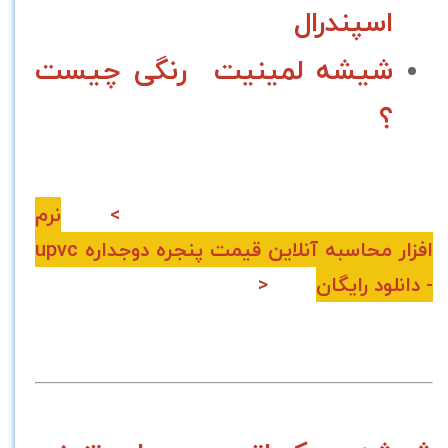
اسپندرال
شیشه لمینیت رنگی چیست
؟
>
نرم
افزار محاسبه آنلاین قیمت پنجره دوجداره upvc
- دانلود رایگان
<