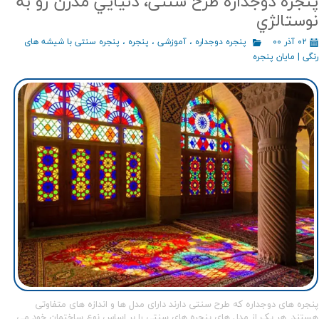
پنجره دوجداره طرح سنتی، دنيايي مدرن رو به
نوستالژي
۰۲ آذر ۰۰
پنجره دوجداره
،
آموزشی
،
پنجره
،
پنجره سنتی با شیشه های
رنگی | مایان پنجره
پنجره های دوجداره که طرح سنتی دارند دارای مدل ها و اندازه های متفاوتی
هستند. هر یک از مدل های پنجره های سنتی را بر اساس نوع ساختمان خود می