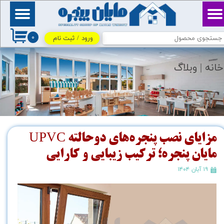
حساب کاربری من
بِسْمِ ٱللَّٰهِ ٱلرَّحْمَٰنِ
ٱلرَّحِيمِ / اللهم اكفني
۰
بحلالك عن حرامك، وأغنني
ورود
/
ثبت نام
تغییر گذر واژه
بفضلك عمَّن سواك
سفارشات
خانه |
وبلاگ
خروج از حساب کاربری
مزایای نصب پنجره‌های دوحالته UPVC
مایان پنجره؛ ترکیب زیبایی و کارایی
۱۹ آبان ۱۴۰۴