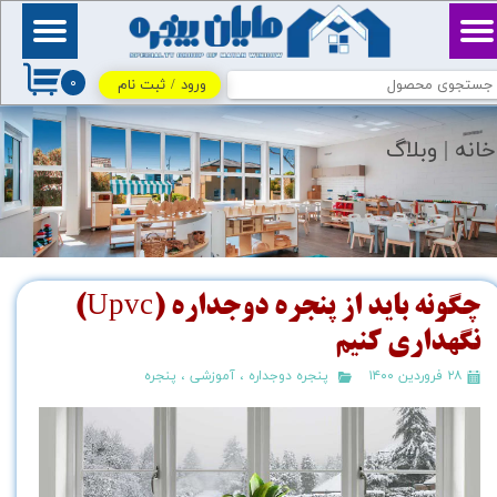
حساب کاربری من
بِسْمِ ٱللَّٰهِ ٱلرَّحْمَٰنِ
ٱلرَّحِيمِ / اللهم اكفني
۰
بحلالك عن حرامك، وأغنني
ورود
/
ثبت نام
تغییر گذر واژه
بفضلك عمَّن سواك
سفارشات
خانه |
وبلاگ
خروج از حساب کاربری
چگونه باید از پنجره دوجداره (Upvc)
نگهداری کنیم
۲۸ فروردین ۱۴۰۰
پنجره دوجداره
،
آموزشی
،
پنجره