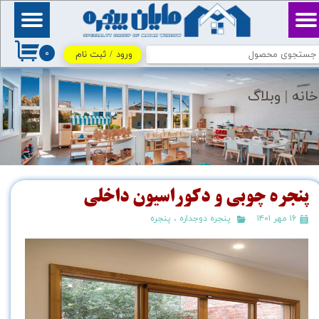
حساب کاربری من
بِسْمِ ٱللَّٰهِ ٱلرَّحْمَٰنِ
ٱلرَّحِيمِ / اللهم اكفني
۰
بحلالك عن حرامك، وأغنني
ورود
/
ثبت نام
تغییر گذر واژه
بفضلك عمَّن سواك
سفارشات
خانه |
وبلاگ
خروج از حساب کاربری
پنجره چوبی و دکوراسیون داخلی
۱۶ مهر ۱۴۰۱
پنجره دوجداره
،
پنجره