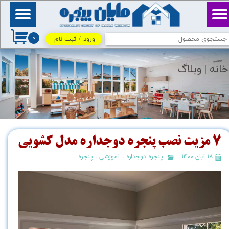
حساب کاربری من
بِسْمِ ٱللَّٰهِ ٱلرَّحْمَٰنِ
ٱلرَّحِيمِ / اللهم اكفني
۰
بحلالك عن حرامك، وأغنني
ورود
/
ثبت نام
تغییر گذر واژه
بفضلك عمَّن سواك
سفارشات
خانه |
وبلاگ
خروج از حساب کاربری
7 مزیت نصب پنجره دوجداره مدل كشويي
۱۸ آبان ۱۴۰۰
پنجره دوجداره
،
آموزشی
،
پنجره