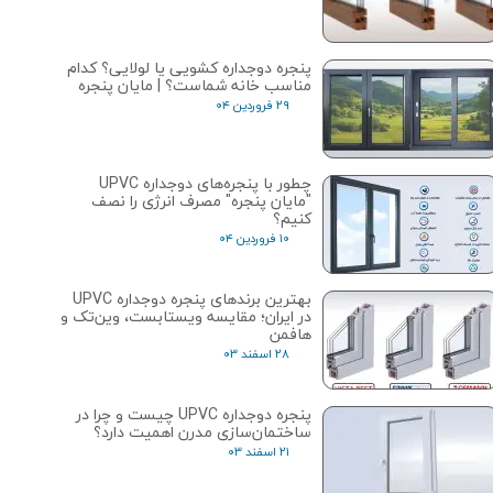
پنجره دوجداره کشویی یا لولایی؟ کدام
مناسب خانه شماست؟ | مایان پنجره
۲۹ فروردین ۰۴
چطور با پنجره‌های دوجداره UPVC
"مایان پنجره" مصرف انرژی را نصف
کنیم؟
۱۰ فروردین ۰۴
بهترین برندهای پنجره دوجداره UPVC
در ایران؛ مقایسه ویستابست، وین‌تک و
هافمن
۲۸ اسفند ۰۳
پنجره دوجداره UPVC چیست و چرا در
ساختمان‌سازی مدرن اهمیت دارد؟
۲۱ اسفند ۰۳